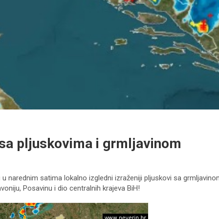
 sa pljuskovima i grmljavinom
u narednim satima lokalno izgledni izraženiji pljuskovi sa grmljavino
voniju, Posavinu i dio centralnih krajeva BiH!