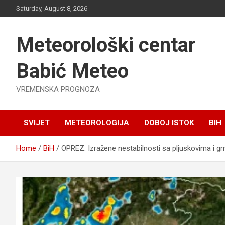
Skip
Saturday, August 8, 2026
to
content
Meteorološki centar
Babić Meteo
VREMENSKA PROGNOZA
SVIJET
METEOROLOGIJA
DOBOJ ISTOK
BIH
Home
BiH
OPREZ: Izražene nestabilnosti sa pljuskovima i g