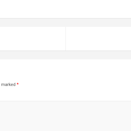
re marked
*