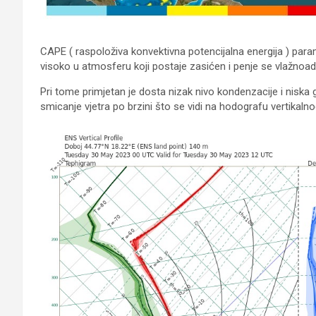
CAPE ( raspoloživa konvektivna potencijalna energija ) pa
visoko u atmosferu koji postaje zasićen i penje se vlažnoadi
Pri tome primjetan je dosta nizak nivo kondenzacije i niska
smicanje vjetra po brzini što se vidi na hodografu vertikalnog