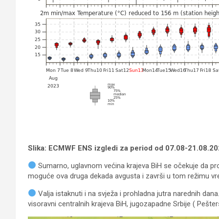
Slika: ECMWF ENS izgledi za period od 07.08-21.08.20
Sumarno, uglavnom većina krajeva BiH se očekuje da pro
moguće ova druga dekada avgusta i završi u tom režimu v
Valja istaknuti i na svježa i prohladna jutra narednih dan
visoravni centralnih krajeva BiH, jugozapadne Srbije ( Peš