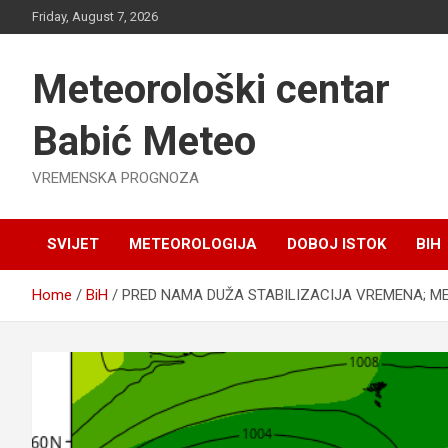
Skip
Friday, August 7, 2026
to
content
Meteorološki centar
Babić Meteo
VREMENSKA PROGNOZA
SVIJET
METEOROLOGIJA
DOBOJ ISTOK
BIH
Home
BiH
PRED NAMA DUŽA STABILIZACIJA VREMENA; ME