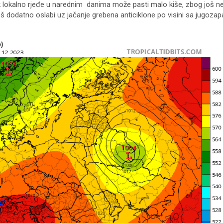
 Tek lokalno rjeđe u narednim danima može pasti malo kiše, zbog još n
š dodatno oslabi uz jačanje grebena anticiklone po visini sa jugozapa