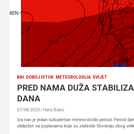
BIH
DOBOJ ISTOK
METEOROLOGIJA
SVIJET
PRED NAMA DUŽA STABILIZA
DANA
07/08/2023
Haris Babić
Iza nas je jedan turbulentan meteorološki period. Period dje
obilježen sa poplavama koje su zadesile Sloveniju zbog velik