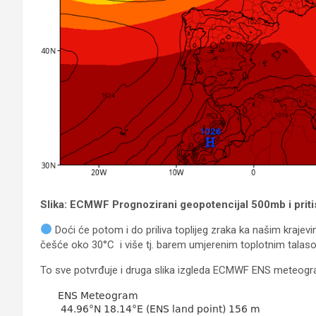
Slika: ECMWF Prognozirani geopotencijal 500mb i prit
Doći će potom i do priliva toplijeg zraka ka našim kraje
češće oko 30°C i više tj. barem umjerenim toplotnim talas
To sve potvrđuje i druga slika izgleda ECMWF ENS meteogr