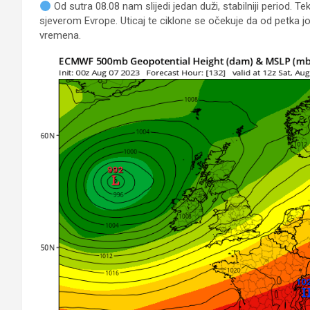
Od sutra 08.08 nam slijedi jedan duži, stabilniji period.
sjeverom Evrope. Uticaj te ciklone se očekuje da od petka jo
vremena.