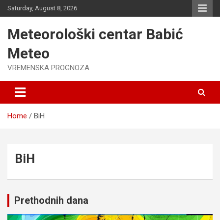
Skip
Saturday, August 8, 2026
to
content
Meteorološki centar Babić
Meteo
VREMENSKA PROGNOZA
Home
BiH
BiH
Prethodnih dana