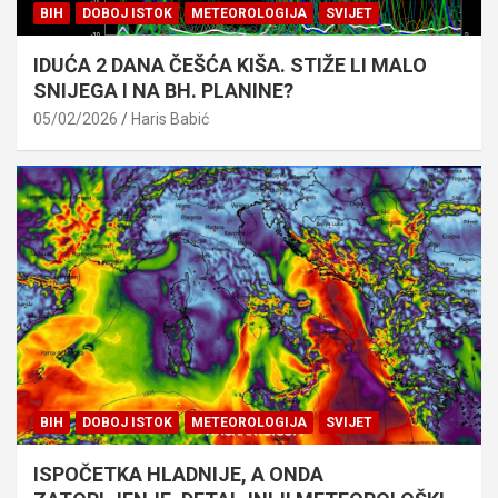
BIH
DOBOJ ISTOK
METEOROLOGIJA
SVIJET
IDUĆA 2 DANA ČEŠĆA KIŠA. STIŽE LI MALO
SNIJEGA I NA BH. PLANINE?
05/02/2026
Haris Babić
BIH
DOBOJ ISTOK
METEOROLOGIJA
SVIJET
ISPOČETKA HLADNIJE, A ONDA