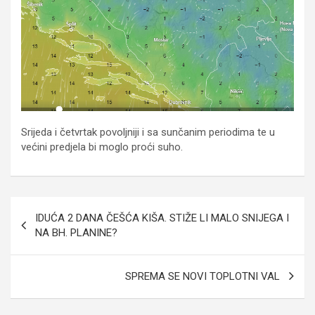
Srijeda i četvrtak povoljniji i sa sunčanim periodima te u
većini predjela bi moglo proći suho.
Post
IDUĆA 2 DANA ČEŠĆA KIŠA. STIŽE LI MALO SNIJEGA I
navigation
NA BH. PLANINE?
SPREMA SE NOVI TOPLOTNI VAL