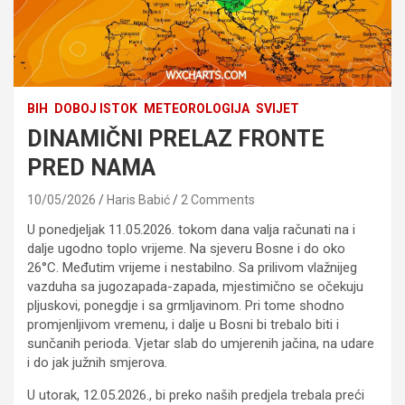
BIH
DOBOJ ISTOK
METEOROLOGIJA
SVIJET
DINAMIČNI PRELAZ FRONTE
PRED NAMA
10/05/2026
Haris Babić
2 Comments
U ponedjeljak 11.05.2026. tokom dana valja računati na i
dalje ugodno toplo vrijeme. Na sjeveru Bosne i do oko
26°C. Međutim vrijeme i nestabilno. Sa prilivom vlažnijeg
vazduha sa jugozapada-zapada, mjestimično se očekuju
pljuskovi, ponegdje i sa grmljavinom. Pri tome shodno
promjenljivom vremenu, i dalje u Bosni bi trebalo biti i
sunčanih perioda. Vjetar slab do umjerenih jačina, na udare
i do jak južnih smjerova.
U utorak, 12.05.2026., bi preko naših predjela trebala preći