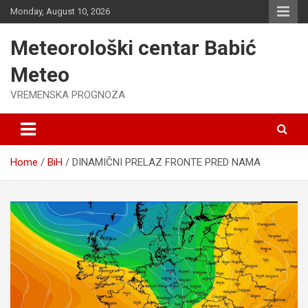
Skip
Monday, August 10, 2026
to
content
Meteorološki centar Babić
Meteo
VREMENSKA PROGNOZA
Home
BiH
DINAMIČNI PRELAZ FRONTE PRED NAMA