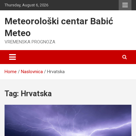
Skip
Thursday, August 6, 2026
to
content
Meteorološki centar Babić
Meteo
VREMENSKA PROGNOZA
Home
Naslovnica
Hrvatska
Tag:
Hrvatska