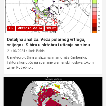
BIH
METEOROLOGIJA
SVIJET
Detaljna analiza. Veza polarnog vrtloga,
snijega u Sibiru u oktobru i uticaja na zimu.
21/10/2024
Haris Babić
U meteorološkim analizama imamo više čimbenika,
faktora koji utiču na scenarije vremenskih uslova tokom
zime. Potrebno…