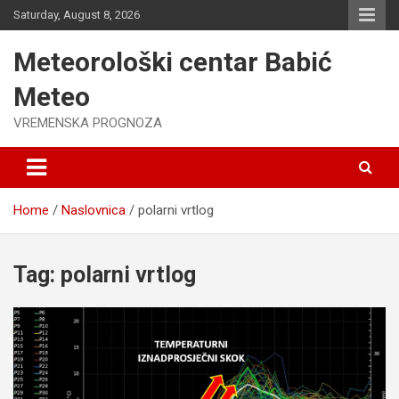
Skip
Saturday, August 8, 2026
to
content
Meteorološki centar Babić
Meteo
VREMENSKA PROGNOZA
Home
Naslovnica
polarni vrtlog
Tag:
polarni vrtlog