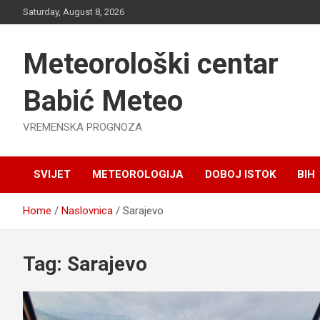
Skip
Saturday, August 8, 2026
to
content
Meteorološki centar
Babić Meteo
VREMENSKA PROGNOZA
SVIJET
METEOROLOGIJA
DOBOJ ISTOK
BIH
Home
Naslovnica
Sarajevo
Tag:
Sarajevo