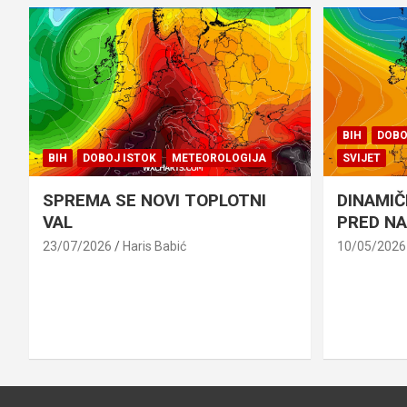
BIH
DOBO
BIH
DOBOJ ISTOK
METEOROLOGIJA
SVIJET
SPREMA SE NOVI TOPLOTNI
DINAMIČ
VAL
PRED N
23/07/2026
Haris Babić
10/05/2026