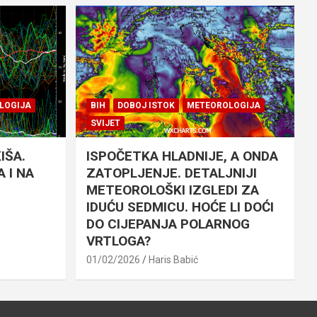
LOGIJA
BIH
DOBOJ ISTOK
METEOROLOGIJA
SVIJET
IŠA.
ISPOČETKA HLADNIJE, A ONDA
 I NA
ZATOPLJENJE. DETALJNIJI
METEOROLOŠKI IZGLEDI ZA
IDUĆU SEDMICU. HOĆE LI DOĆI
DO CIJEPANJA POLARNOG
VRTLOGA?
01/02/2026
Haris Babić