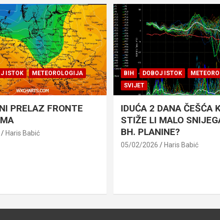
J ISTOK
METEOROLOGIJA
BIH
DOBOJ ISTOK
METEORO
SVIJET
NI PRELAZ FRONTE
IDUĆA 2 DANA ČEŠĆA K
AMA
STIŽE LI MALO SNIJEGA
BH. PLANINE?
Haris Babić
05/02/2026
Haris Babić