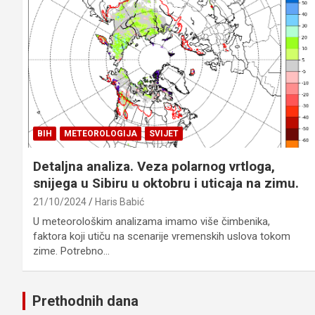
BIH
METEOROLOGIJA
SVIJET
Detaljna analiza. Veza polarnog vrtloga,
snijega u Sibiru u oktobru i uticaja na zimu.
21/10/2024
Haris Babić
U meteorološkim analizama imamo više čimbenika,
faktora koji utiču na scenarije vremenskih uslova tokom
zime. Potrebno…
Prethodnih dana