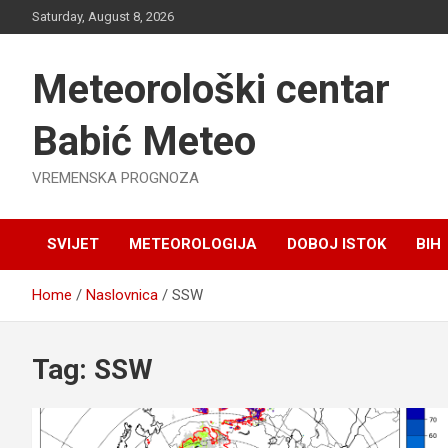
Skip
Saturday, August 8, 2026
to
content
Meteorološki centar
Babić Meteo
VREMENSKA PROGNOZA
SVIJET
METEOROLOGIJA
DOBOJ ISTOK
BIH
Home
Naslovnica
SSW
Tag:
SSW