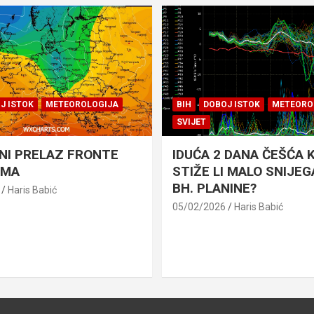
J ISTOK
METEOROLOGIJA
BIH
DOBOJ ISTOK
METEORO
SVIJET
NI PRELAZ FRONTE
IDUĆA 2 DANA ČEŠĆA K
AMA
STIŽE LI MALO SNIJEGA
BH. PLANINE?
Haris Babić
05/02/2026
Haris Babić