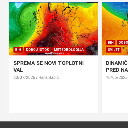
BIH
DOBO
BIH
DOBOJ ISTOK
METEOROLOGIJA
SVIJET
SPREMA SE NOVI TOPLOTNI
DINAMIČ
VAL
PRED N
23/07/2026
Haris Babić
10/05/2026