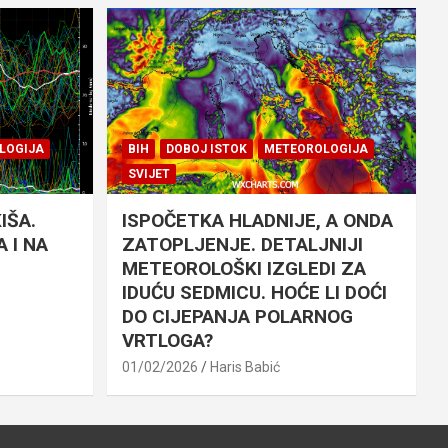
LOGIJA
BIH
DOBOJ ISTOK
METEOROLOGIJA
SVIJET
IŠA.
ISPOČETKA HLADNIJE, A ONDA
 I NA
ZATOPLJENJE. DETALJNIJI
METEOROLOŠKI IZGLEDI ZA
IDUĆU SEDMICU. HOĆE LI DOĆI
DO CIJEPANJA POLARNOG
VRTLOGA?
01/02/2026
Haris Babić