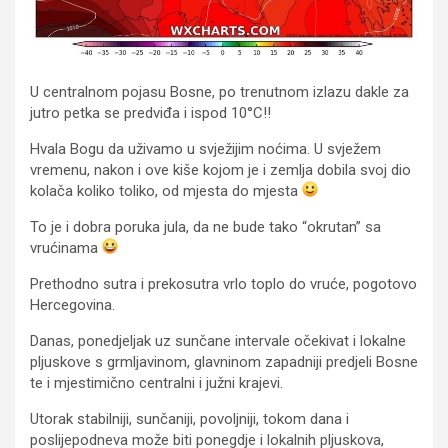
U centralnom pojasu Bosne, po trenutnom izlazu dakle za
jutro petka se predviđa i ispod 10°C!!
Hvala Bogu da uživamo u svježijim noćima. U svježem
vremenu, nakon i ove kiše kojom je i zemlja dobila svoj dio
kolača koliko toliko, od mjesta do mjesta
To je i dobra poruka jula, da ne bude tako “okrutan” sa
vrućinama
Prethodno sutra i prekosutra vrlo toplo do vruće, pogotovo
Hercegovina.
Danas, ponedjeljak uz sunčane intervale očekivat i lokalne
pljuskove s grmljavinom, glavninom zapadniji predjeli Bosne
te i mjestimično centralni i južni krajevi.
Utorak stabilniji, sunčaniji, povoljniji, tokom dana i
poslijepodneva može biti ponegdje i lokalnih pljuskova,