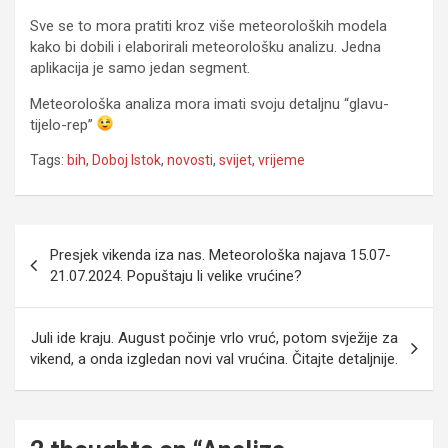
Sve se to mora pratiti kroz više meteoroloških modela
kako bi dobili i elaborirali meteorološku analizu. Jedna
aplikacija je samo jedan segment.
Meteorološka analiza mora imati svoju detaljnu “glavu-
tijelo-rep”
Tags:
bih
,
Doboj Istok
,
novosti
,
svijet
,
vrijeme
Post
Presjek vikenda iza nas. Meteorološka najava 15.07-
navigation
21.07.2024. Popuštaju li velike vrućine?
Juli ide kraju. August počinje vrlo vruć, potom svježije za
vikend, a onda izgledan novi val vrućina. Čitajte detaljnije.