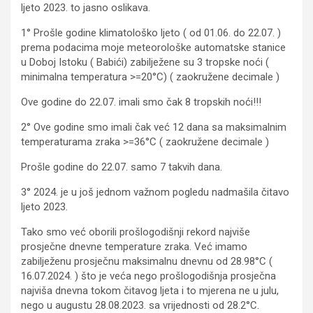
ljeto 2023. to jasno oslikava.
1° Prošle godine klimatološko ljeto ( od 01.06. do 22.07. )
prema podacima moje meteorološke automatske stanice
u Doboj Istoku ( Babići) zabilježene su 3 tropske noći (
minimalna temperatura >=20°C) ( zaokružene decimale )
Ove godine do 22.07. imali smo čak 8 tropskih noći!!!
2° Ove godine smo imali čak već 12 dana sa maksimalnim
temperaturama zraka >=36°C ( zaokružene decimale )
Prošle godine do 22.07. samo 7 takvih dana.
3° 2024. je u još jednom važnom pogledu nadmašila čitavo
ljeto 2023.
Tako smo već oborili prošlogodišnji rekord najviše
prosječne dnevne temperature zraka. Već imamo
zabilježenu prosječnu maksimalnu dnevnu od 28.98°C (
16.07.2024. ) što je veća nego prošlogodišnja prosječna
najviša dnevna tokom čitavog ljeta i to mjerena ne u julu,
nego u augustu 28.08.2023. sa vrijednosti od 28.2°C.