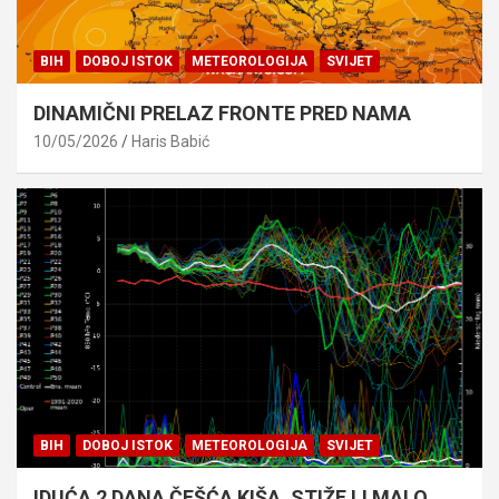
BIH
DOBOJ ISTOK
METEOROLOGIJA
SVIJET
DINAMIČNI PRELAZ FRONTE PRED NAMA
10/05/2026
Haris Babić
BIH
DOBOJ ISTOK
METEOROLOGIJA
SVIJET
IDUĆA 2 DANA ČEŠĆA KIŠA. STIŽE LI MALO