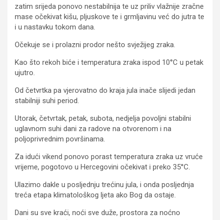
zatim srijeda ponovo nestabilnija te uz priliv vlažnije zračne
mase očekivat kišu, pljuskove te i grmljavinu već do jutra te
i u nastavku tokom dana.
Očekuje se i prolazni prodor nešto svježijeg zraka.
Kao što rekoh biće i temperatura zraka ispod 10°C u petak
ujutro.
Od četvrtka pa vjerovatno do kraja jula inače slijedi jedan
stabilniji suhi period.
Utorak, četvrtak, petak, subota, nedjelja povoljni stabilni
uglavnom suhi dani za radove na otvorenom i na
poljoprivrednim površinama.
Za idući vikend ponovo porast temperatura zraka uz vruće
vrijeme, pogotovo u Hercegovini očekivat i preko 35°C.
Ulazimo dakle u posljednju trećinu jula, i onda posljednja
treća etapa klimatološkog ljeta ako Bog da ostaje.
Dani su sve kraći, noći sve duže, prostora za noćno