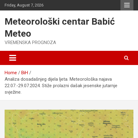
Skip
Friday, August 7, 2026
to
content
Meteorološki centar Babić
Meteo
VREMENSKA PROGNOZA
Home
BiH
Analiza dosadašnjeg dijela ljeta. Meteorološka najava
22.07.-29.07.2024. Stiže prolazni dašak jesenske jutarnje
svježine.