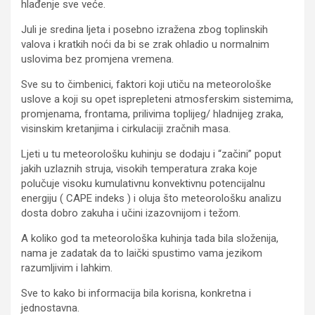
hlađenje sve veće.
Juli je sredina ljeta i posebno izražena zbog toplinskih
valova i kratkih noći da bi se zrak ohladio u normalnim
uslovima bez promjena vremena.
Sve su to čimbenici, faktori koji utiču na meteorološke
uslove a koji su opet isprepleteni atmosferskim sistemima,
promjenama, frontama, prilivima toplijeg/ hladnijeg zraka,
visinskim kretanjima i cirkulaciji zračnih masa.
Ljeti u tu meteorološku kuhinju se dodaju i “začini” poput
jakih uzlaznih struja, visokih temperatura zraka koje
polučuje visoku kumulativnu konvektivnu potencijalnu
energiju ( CAPE indeks ) i oluja što meteorološku analizu
dosta dobro zakuha i učini izazovnijom i težom.
A koliko god ta meteorološka kuhinja tada bila složenija,
nama je zadatak da to laički spustimo vama jezikom
razumljivim i lahkim.
Sve to kako bi informacija bila korisna, konkretna i
jednostavna.