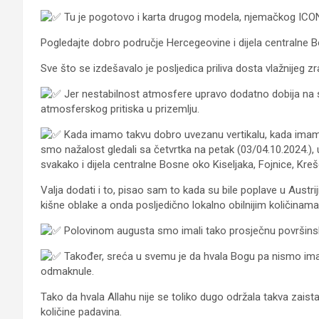
Tu
je pogotovo i karta drugog modela, njemačkog ICON
Pogledajte dobro područje Hercegeovine i dijela centralne 
Sve što se izdešavalo je posljedica priliva dosta vlažnijeg
Jer nestabilnost atmosfere upravo dodatno dobija na sna
atmosferskog pritiska u prizemlju.
Kada imamo takvu dobro uvezanu vertikalu, kada imamo
smo nažalost gledali sa četvrtka na petak (03/04.10.2024.)
svakako i dijela centralne Bosne oko Kiseljaka, Fojnice, Kreš
Valja dodati i to, pisao sam to kada su bile poplave u Aust
kišne oblake a onda posljedično lokalno obilnijim količinam
Polovinom augusta smo imali tako prosječnu površinsk
Također, sreća u svemu je da hvala Bogu pa nismo imal
odmaknule.
Tako da hvala Allahu nije se toliko dugo održala takva zaist
količine padavina.