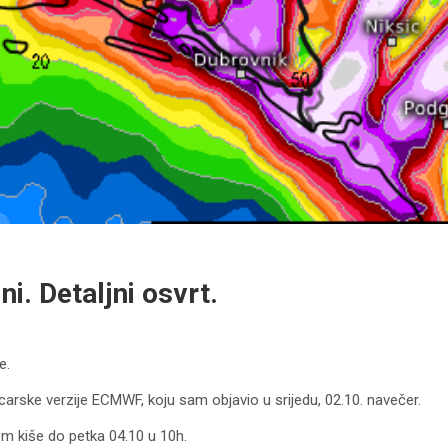
i. Detaljni osvrt.
e.
rske verzije ECMWF, koju sam objavio u srijedu, 02.10. navečer.
om kiše do petka 04.10 u 10h.