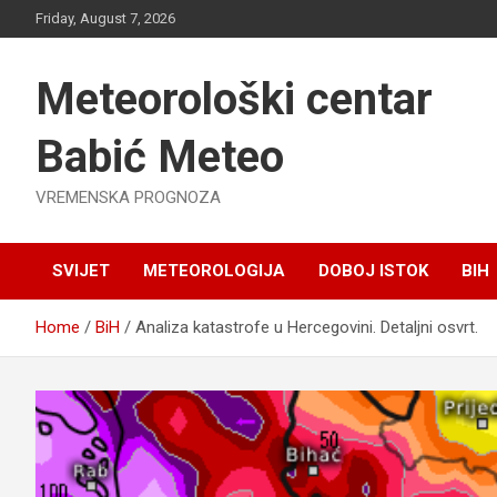
Skip
Friday, August 7, 2026
to
content
Meteorološki centar
Babić Meteo
VREMENSKA PROGNOZA
SVIJET
METEOROLOGIJA
DOBOJ ISTOK
BIH
Home
BiH
Analiza katastrofe u Hercegovini. Detaljni osvrt.