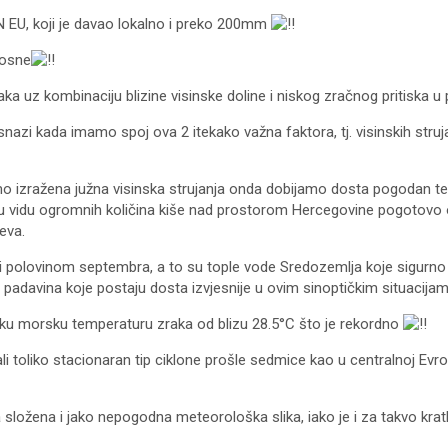
 EU, koji je davao lokalno i preko 200mm
Bosne
 zraka uz kombinaciju blizine visinske doline i niskog zračnog priti
zi kada imamo spoj ova 2 itekako važna faktora, tj. visinskih struja
 izražena južna visinska strujanja onda dobijamo dosta pogodan t
, u vidu ogromnih količina kiše nad prostorom Hercegovine pogotovo o
eva.
riji polovinom septembra, a to su tople vode Sredozemlja koje sigur
a padavina koje postaju dosta izvjesnije u ovim sinoptičkim situacij
u morsku temperaturu zraka od blizu 28.5°C što je rekordno
i toliko stacionaran tip ciklone prošle sedmice kao u centralnoj Ev
a složena i jako nepogodna meteorološka slika, iako je i za takvo krat