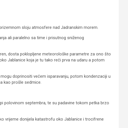
ska u prizemnom sloju atmosfere nad Jadranskim morem.
nja ali paralelno sa time i prisutnog sniženog
eren, dosta poklopljene meteorološke parametre za ono što
ko Jablanice koja je tu tako reći prva na udaru a potom
no mogu doprinositi većem isparavanju, potom kondenzaciji u
ama kao prošle sedmice.
ropi polovinom septembra, te su padavine tokom petka brzo
ko vrijeme donijela katastrofu oko Jablanice i trocifrene