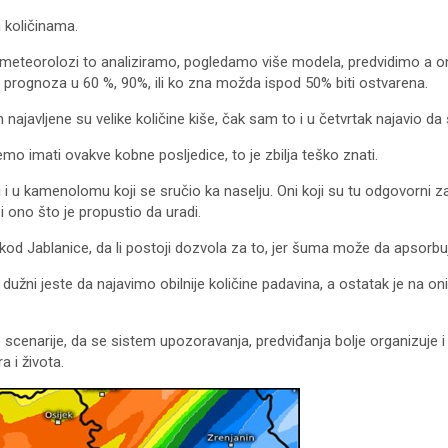
m količinama.
i meteorolozi to analiziramo, pogledamo više modela, predvidimo a 
ša prognoza u 60 %, 90%, ili ko zna možda ispod 50% biti ostvarena.
avljene su velike količine kiše, čak sam to i u četvrtak najavio da se 
o imati ovakve kobne posljedice, to je zbilja teško znati.
i u kamenolomu koji se sručio ka naselju. Oni koji su tu odgovorni z
 ono što je propustio da uradi.
kod Jablanice, da li postoji dozvola za to, jer šuma može da apsorbuje
žni jeste da najavimo obilnije količine padavina, a ostatak je na on
scenarije, da se sistem upozoravanja, predviđanja bolje organizuje i 
 i života.