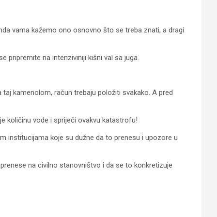
onda vama kažemo ono osnovno što se treba znati, a dragi
pripremite na intenziviniji kišni val sa juga.
a taj kamenolom, račun trebaju položiti svakako. A pred
 količinu vode i spriječi ovakvu katastrofu!
im institucijama koje su dužne da to prenesu i upozore u
prenese na civilno stanovništvo i da se to konkretizuje