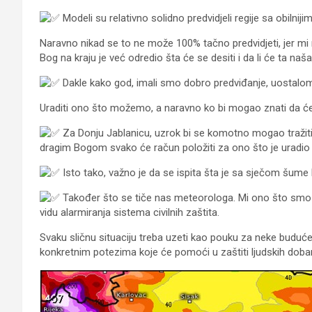
Modeli su relativno solidno predvidjeli regije sa obilniji
Naravno nikad se to ne može 100% tačno predvidjeti, jer m
Bog na kraju je već odredio šta će se desiti i da li će ta na
Dakle kako god, imali smo dobro predviđanje, uostalom naj
Uraditi ono što možemo, a naravno ko bi mogao znati da ćem
Za Donju Jablanicu, uzrok bi se komotno mogao tražiti 
dragim Bogom svako će račun položiti za ono što je uradio i
Isto tako, važno je da se ispita šta je sa sječom šume 
Također što se tiče nas meteorologa. Mi ono što smo du
vidu alarmiranja sistema civilnih zaštita.
Svaku sličnu situaciju treba uzeti kao pouku za neke buduće 
konkretnim potezima koje će pomoći u zaštiti ljudskih dobara