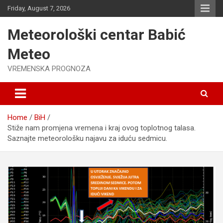
Skip
Friday, August 7, 2026
to
content
Meteorološki centar Babić
Meteo
VREMENSKA PROGNOZA
Home
BiH
Stiže nam promjena vremena i kraj ovog toplotnog talasa.
Saznajte meteorološku najavu za iduću sedmicu.