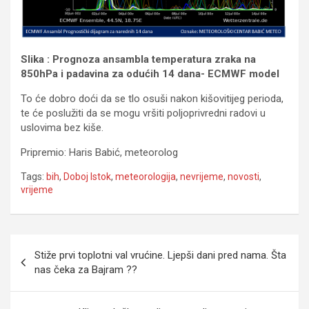
Slika : Prognoza ansambla temperatura zraka na
850hPa i padavina za odućih 14 dana- ECMWF model
To će dobro doći da se tlo osuši nakon kišovitijeg perioda,
te će poslužiti da se mogu vršiti poljoprivredni radovi u
uslovima bez kiše.
Pripremio: Haris Babić, meteorolog
Tags:
bih
,
Doboj Istok
,
meteorologija
,
nevrijeme
,
novosti
,
vrijeme
Post
Stiže prvi toplotni val vrućine. Ljepši dani pred nama. Šta
navigation
nas čeka za Bajram ??