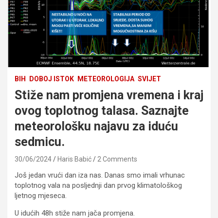
BIH
DOBOJ ISTOK
METEOROLOGIJA
SVIJET
Stiže nam promjena vremena i kraj
ovog toplotnog talasa. Saznajte
meteorološku najavu za iduću
sedmicu.
30/06/2024
Haris Babić
2 Comments
Još jedan vrući dan iza nas. Danas smo imali vrhunac
toplotnog vala na posljednji dan prvog klimatološkog
ljetnog mjeseca.
U idućih 48h stiže nam jača promjena.