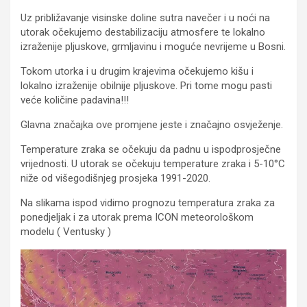
Uz približavanje visinske doline sutra navečer i u noći na
utorak očekujemo destabilizaciju atmosfere te lokalno
izraženije pljuskove, grmljavinu i moguće nevrijeme u Bosni.
Tokom utorka i u drugim krajevima očekujemo kišu i
lokalno izraženije obilnije pljuskove. Pri tome mogu pasti
veće količine padavina‼!
Glavna značajka ove promjene jeste i značajno osvježenje.
Temperature zraka se očekuju da padnu u ispodprosječne
vrijednosti. U utorak se očekuju temperature zraka i 5-10°C
niže od višegodišnjeg prosjeka 1991-2020.
Na slikama ispod vidimo prognozu temperatura zraka za
ponedjeljak i za utorak prema ICON meteorološkom
modelu ( Ventusky )